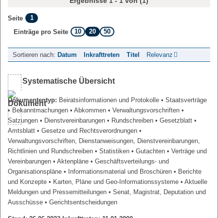
Ergebnisse 1 - 1 von (1)
1
Seite
10
20
50
Einträge pro Seite
Sortieren nach:
Datum
Inkrafttreten
Titel
Relevanz
Systematische Übersicht
Dokumententyp:
Beiratsinformationen und Protokolle
• Staatsverträge
• Bekanntmachungen
• Abkommen
• Verwaltungsvorschriften
•
Satzungen
• Dienstvereinbarungen
• Rundschreiben
• Gesetzblatt
•
Amtsblatt
• Gesetze und Rechtsverordnungen
•
Verwaltungsvorschriften, Dienstanweisungen, Dienstvereinbarungen,
Richtlinien und Rundschreiben
• Statistiken
• Gutachten
• Verträge und
Vereinbarungen
• Aktenpläne
• Geschäftsverteilungs- und
Organisationspläne
• Informationsmaterial und Broschüren
• Berichte
und Konzepte
• Karten, Pläne und Geo-Informationssysteme
• Aktuelle
Meldungen und Pressemitteilungen
• Senat, Magistrat, Deputation und
Ausschüsse
• Gerichtsentscheidungen