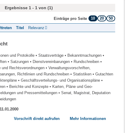
Ergebnisse 1 - 1 von (1)
10
20
50
Einträge pro Seite
fttreten
Titel
Relevanz
icht
ionen und Protokolle
• Staatsverträge
• Bekanntmachungen
•
iften
• Satzungen
• Dienstvereinbarungen
• Rundschreiben
•
e und Rechtsverordnungen
• Verwaltungsvorschriften,
barungen, Richtlinien und Rundschreiben
• Statistiken
• Gutachten
Aktenpläne
• Geschäftsverteilungs- und Organisationspläne
•
üren
• Berichte und Konzepte
• Karten, Pläne und Geo-
Meldungen und Pressemitteilungen
• Senat, Magistrat, Deputation
heidungen
 11.01.2000
Vorschrift direkt aufrufen
Mehr Informationen