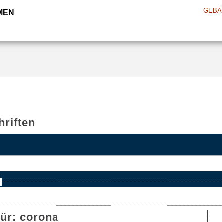
GEBÄ
MEN
riften
e
für:
corona