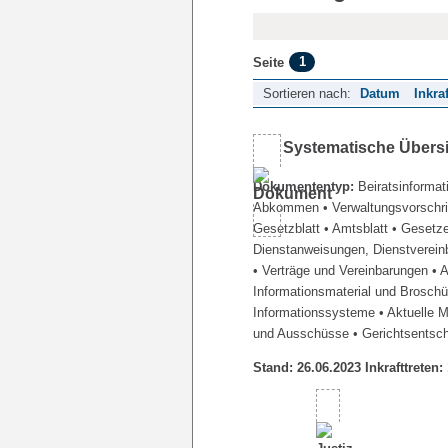
1
Seite
Sortieren nach:
Datum
Inkra
Systematische Übers
Dokumententyp:
Beiratsinformat
Abkommen
• Verwaltungsvorschr
Gesetzblatt
• Amtsblatt
• Gesetz
Dienstanweisungen, Dienstverein
• Verträge und Vereinbarungen
• 
Informationsmaterial und Brosch
Informationssysteme
• Aktuelle 
und Ausschüsse
• Gerichtsentsc
Stand: 26.06.2023 Inkrafttreten: