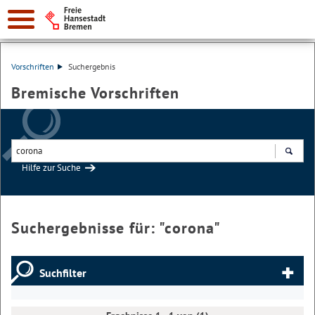
Vorschriften
Suchergebnis
Bremische Vorschriften
Hilfe zur Suche
Suchen
Suchergebnisse für: "
corona
"
Suchfilter