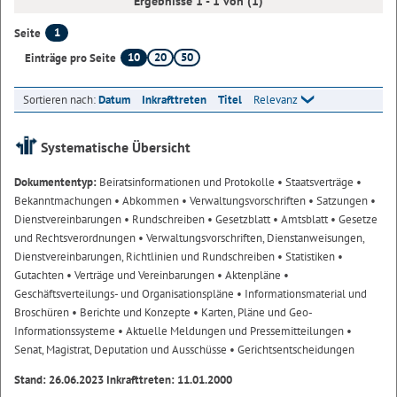
Ergebnisse 1 - 1 von (1)
1
Seite
10
20
50
Einträge pro Seite
Sortieren nach:
Datum
Inkrafttreten
Titel
Relevanz
Systematische Übersicht
Dokumententyp:
Beiratsinformationen und Protokolle
• Staatsverträge
•
Bekanntmachungen
• Abkommen
• Verwaltungsvorschriften
• Satzungen
•
Dienstvereinbarungen
• Rundschreiben
• Gesetzblatt
• Amtsblatt
• Gesetze
und Rechtsverordnungen
• Verwaltungsvorschriften, Dienstanweisungen,
Dienstvereinbarungen, Richtlinien und Rundschreiben
• Statistiken
•
Gutachten
• Verträge und Vereinbarungen
• Aktenpläne
•
Geschäftsverteilungs- und Organisationspläne
• Informationsmaterial und
Broschüren
• Berichte und Konzepte
• Karten, Pläne und Geo-
Informationssysteme
• Aktuelle Meldungen und Pressemitteilungen
•
Senat, Magistrat, Deputation und Ausschüsse
• Gerichtsentscheidungen
Stand: 26.06.2023 Inkrafttreten: 11.01.2000