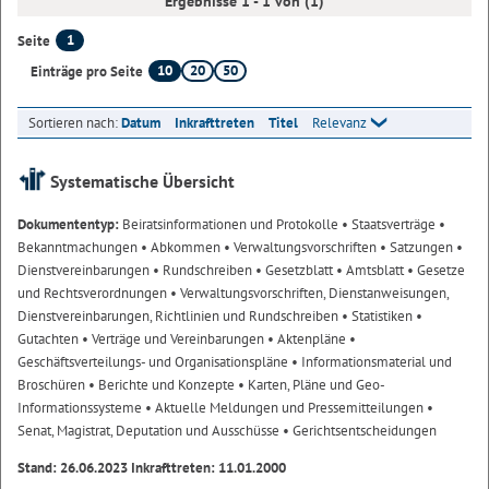
Ergebnisse 1 - 1 von (1)
1
Seite
10
20
50
Einträge pro Seite
Sortieren nach:
Datum
Inkrafttreten
Titel
Relevanz
Systematische Übersicht
Dokumententyp:
Beiratsinformationen und Protokolle
• Staatsverträge
•
Bekanntmachungen
• Abkommen
• Verwaltungsvorschriften
• Satzungen
•
Dienstvereinbarungen
• Rundschreiben
• Gesetzblatt
• Amtsblatt
• Gesetze
und Rechtsverordnungen
• Verwaltungsvorschriften, Dienstanweisungen,
Dienstvereinbarungen, Richtlinien und Rundschreiben
• Statistiken
•
Gutachten
• Verträge und Vereinbarungen
• Aktenpläne
•
Geschäftsverteilungs- und Organisationspläne
• Informationsmaterial und
Broschüren
• Berichte und Konzepte
• Karten, Pläne und Geo-
Informationssysteme
• Aktuelle Meldungen und Pressemitteilungen
•
Senat, Magistrat, Deputation und Ausschüsse
• Gerichtsentscheidungen
Stand: 26.06.2023 Inkrafttreten: 11.01.2000