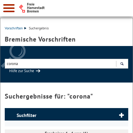
Vorschriften
Suchergebnis
Bremische Vorschriften
Hilfe zur Suche
Suchen
Suchergebnisse für: "
corona
"
Suchfilter