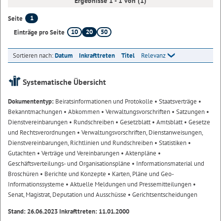
Ergebnisse 1 - 1 von (1)
1
Seite
10
20
50
Einträge pro Seite
Sortieren nach:
Datum
Inkrafttreten
Titel
Relevanz
Systematische Übersicht
Dokumententyp:
Beiratsinformationen und Protokolle
• Staatsverträge
•
Bekanntmachungen
• Abkommen
• Verwaltungsvorschriften
• Satzungen
•
Dienstvereinbarungen
• Rundschreiben
• Gesetzblatt
• Amtsblatt
• Gesetze
und Rechtsverordnungen
• Verwaltungsvorschriften, Dienstanweisungen,
Dienstvereinbarungen, Richtlinien und Rundschreiben
• Statistiken
•
Gutachten
• Verträge und Vereinbarungen
• Aktenpläne
•
Geschäftsverteilungs- und Organisationspläne
• Informationsmaterial und
Broschüren
• Berichte und Konzepte
• Karten, Pläne und Geo-
Informationssysteme
• Aktuelle Meldungen und Pressemitteilungen
•
Senat, Magistrat, Deputation und Ausschüsse
• Gerichtsentscheidungen
Stand: 26.06.2023 Inkrafttreten: 11.01.2000