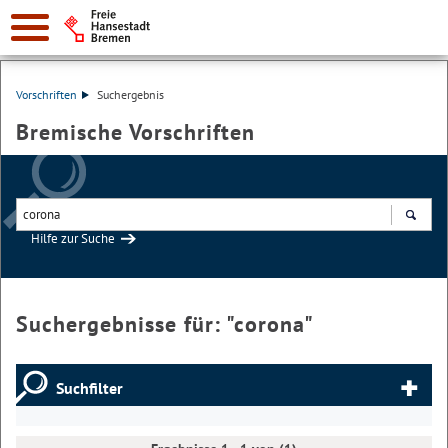
Vorschriften
Suchergebnis
Bremische Vorschriften
Hilfe zur Suche
Suchen
Suchergebnisse für: "
corona
"
Suchfilter