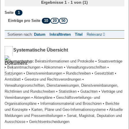
Ergebnisse 1 - 1 von (1)
1
Seite
10
20
50
Einträge pro Seite
Sortieren nach:
Datum
Inkrafttreten
Titel
Relevanz
Systematische Übersicht
Dokumententyp:
Beiratsinformationen und Protokolle
• Staatsverträge
• Bekanntmachungen
• Abkommen
• Verwaltungsvorschriften
•
Satzungen
• Dienstvereinbarungen
• Rundschreiben
• Gesetzblatt
•
Amtsblatt
• Gesetze und Rechtsverordnungen
•
Verwaltungsvorschriften, Dienstanweisungen, Dienstvereinbarungen,
Richtlinien und Rundschreiben
• Statistiken
• Gutachten
• Verträge und
Vereinbarungen
• Aktenpläne
• Geschäftsverteilungs- und
Organisationspläne
• Informationsmaterial und Broschüren
• Berichte
und Konzepte
• Karten, Pläne und Geo-Informationssysteme
• Aktuelle
Meldungen und Pressemitteilungen
• Senat, Magistrat, Deputation und
Ausschüsse
• Gerichtsentscheidungen