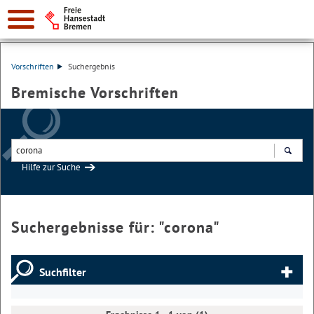
Vorschriften
Suchergebnis
Bremische Vorschriften
Hilfe zur Suche
Suchen
Suchergebnisse für: "
corona
"
Suchfilter