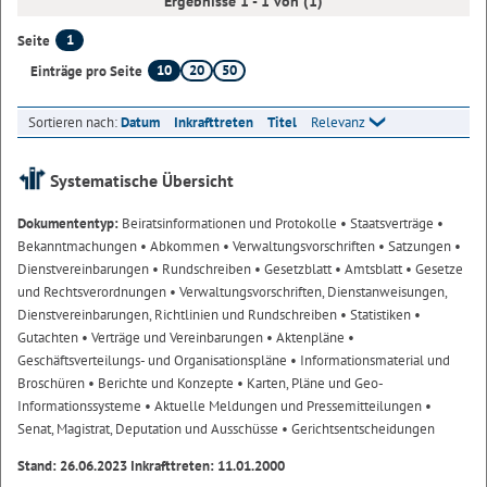
Ergebnisse 1 - 1 von (1)
1
Seite
10
20
50
Einträge pro Seite
Sortieren nach:
Datum
Inkrafttreten
Titel
Relevanz
Systematische Übersicht
Dokumententyp:
Beiratsinformationen und Protokolle
• Staatsverträge
•
Bekanntmachungen
• Abkommen
• Verwaltungsvorschriften
• Satzungen
•
Dienstvereinbarungen
• Rundschreiben
• Gesetzblatt
• Amtsblatt
• Gesetze
und Rechtsverordnungen
• Verwaltungsvorschriften, Dienstanweisungen,
Dienstvereinbarungen, Richtlinien und Rundschreiben
• Statistiken
•
Gutachten
• Verträge und Vereinbarungen
• Aktenpläne
•
Geschäftsverteilungs- und Organisationspläne
• Informationsmaterial und
Broschüren
• Berichte und Konzepte
• Karten, Pläne und Geo-
Informationssysteme
• Aktuelle Meldungen und Pressemitteilungen
•
Senat, Magistrat, Deputation und Ausschüsse
• Gerichtsentscheidungen
Stand: 26.06.2023 Inkrafttreten: 11.01.2000