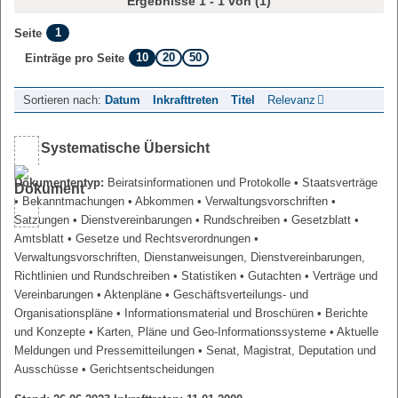
Ergebnisse 1 - 1 von (1)
1
Seite
10
20
50
Einträge pro Seite
Sortieren nach:
Datum
Inkrafttreten
Titel
Relevanz
Systematische Übersicht
Dokumententyp:
Beiratsinformationen und Protokolle
• Staatsverträge
• Bekanntmachungen
• Abkommen
• Verwaltungsvorschriften
•
Satzungen
• Dienstvereinbarungen
• Rundschreiben
• Gesetzblatt
•
Amtsblatt
• Gesetze und Rechtsverordnungen
•
Verwaltungsvorschriften, Dienstanweisungen, Dienstvereinbarungen,
Richtlinien und Rundschreiben
• Statistiken
• Gutachten
• Verträge und
Vereinbarungen
• Aktenpläne
• Geschäftsverteilungs- und
Organisationspläne
• Informationsmaterial und Broschüren
• Berichte
und Konzepte
• Karten, Pläne und Geo-Informationssysteme
• Aktuelle
Meldungen und Pressemitteilungen
• Senat, Magistrat, Deputation und
Ausschüsse
• Gerichtsentscheidungen