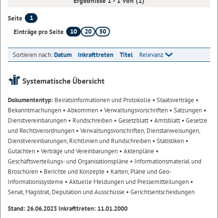
Ergebnisse 1 - 1 von (1)
1
Seite
10
20
50
Einträge pro Seite
Sortieren nach:
Datum
Inkrafttreten
Titel
Relevanz
Systematische Übersicht
Dokumententyp:
Beiratsinformationen und Protokolle
• Staatsverträge
•
Bekanntmachungen
• Abkommen
• Verwaltungsvorschriften
• Satzungen
•
Dienstvereinbarungen
• Rundschreiben
• Gesetzblatt
• Amtsblatt
• Gesetze
und Rechtsverordnungen
• Verwaltungsvorschriften, Dienstanweisungen,
Dienstvereinbarungen, Richtlinien und Rundschreiben
• Statistiken
•
Gutachten
• Verträge und Vereinbarungen
• Aktenpläne
•
Geschäftsverteilungs- und Organisationspläne
• Informationsmaterial und
Broschüren
• Berichte und Konzepte
• Karten, Pläne und Geo-
Informationssysteme
• Aktuelle Meldungen und Pressemitteilungen
•
Senat, Magistrat, Deputation und Ausschüsse
• Gerichtsentscheidungen
Stand: 26.06.2023 Inkrafttreten: 11.01.2000