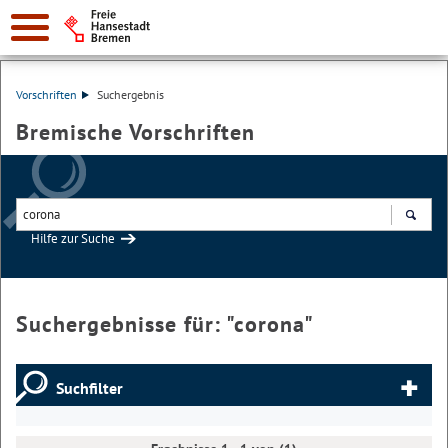
Vorschriften
Suchergebnis
Bremische Vorschriften
Hilfe zur Suche
Suchen
Suchergebnisse für: "
corona
"
Suchfilter