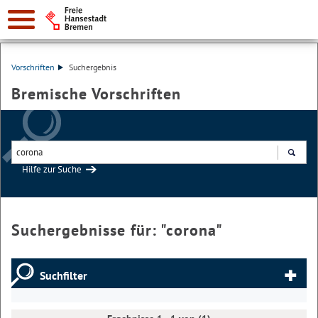
Vorschriften
Suchergebnis
Bremische Vorschriften
Hilfe zur Suche
Suchen
Suchergebnisse für: "
corona
"
Suchfilter