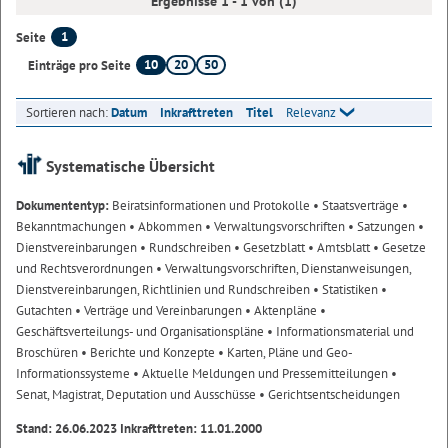
Ergebnisse 1 - 1 von (1)
1
Seite
10
20
50
Einträge pro Seite
Sortieren nach:
Datum
Inkrafttreten
Titel
Relevanz
Systematische Übersicht
Dokumententyp:
Beiratsinformationen und Protokolle
• Staatsverträge
•
Bekanntmachungen
• Abkommen
• Verwaltungsvorschriften
• Satzungen
•
Dienstvereinbarungen
• Rundschreiben
• Gesetzblatt
• Amtsblatt
• Gesetze
und Rechtsverordnungen
• Verwaltungsvorschriften, Dienstanweisungen,
Dienstvereinbarungen, Richtlinien und Rundschreiben
• Statistiken
•
Gutachten
• Verträge und Vereinbarungen
• Aktenpläne
•
Geschäftsverteilungs- und Organisationspläne
• Informationsmaterial und
Broschüren
• Berichte und Konzepte
• Karten, Pläne und Geo-
Informationssysteme
• Aktuelle Meldungen und Pressemitteilungen
•
Senat, Magistrat, Deputation und Ausschüsse
• Gerichtsentscheidungen
Stand: 26.06.2023 Inkrafttreten: 11.01.2000