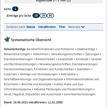
Ergebnisse 1 - 1 von (1)
1
Seite
10
20
50
Einträge pro Seite
Sortieren nach:
Datum
Inkrafttreten
Titel
Relevanz
Systematische Übersicht
Dokumententyp:
Beiratsinformationen und Protokolle
• Staatsverträge
•
Bekanntmachungen
• Abkommen
• Verwaltungsvorschriften
• Satzungen
•
Dienstvereinbarungen
• Rundschreiben
• Gesetzblatt
• Amtsblatt
• Gesetze
und Rechtsverordnungen
• Verwaltungsvorschriften, Dienstanweisungen,
Dienstvereinbarungen, Richtlinien und Rundschreiben
• Statistiken
•
Gutachten
• Verträge und Vereinbarungen
• Aktenpläne
•
Geschäftsverteilungs- und Organisationspläne
• Informationsmaterial und
Broschüren
• Berichte und Konzepte
• Karten, Pläne und Geo-
Informationssysteme
• Aktuelle Meldungen und Pressemitteilungen
•
Senat, Magistrat, Deputation und Ausschüsse
• Gerichtsentscheidungen
Stand: 26.06.2023 Inkrafttreten: 11.01.2000