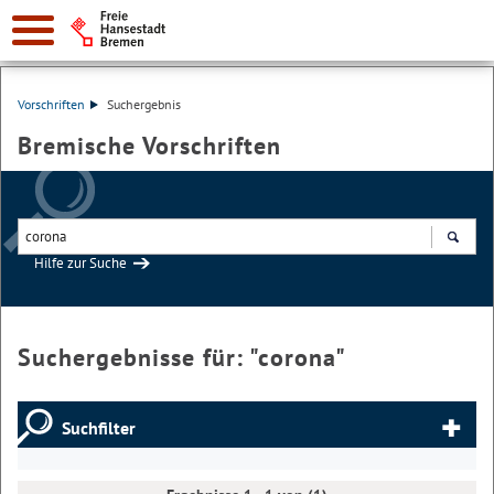
Vorschriften
Suchergebnis
Bremische Vorschriften
Hilfe zur Suche
Suchen
Suchergebnisse für: "
corona
"
Suchfilter