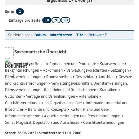
Ergebnisse 1 - 1 von (1)
1
Seite
10
20
50
Einträge pro Seite
Sortieren nach:
Datum
Inkrafttreten
Titel
Relevanz
Systematische Übersicht
Dokumententyp:
Beiratsinformationen und Protokolle
• Staatsverträge
•
Bekanntmachungen
• Abkommen
• Verwaltungsvorschriften
• Satzungen
•
Dienstvereinbarungen
• Rundschreiben
• Gesetzblatt
• Amtsblatt
• Gesetze
und Rechtsverordnungen
• Verwaltungsvorschriften, Dienstanweisungen,
Dienstvereinbarungen, Richtlinien und Rundschreiben
• Statistiken
•
Gutachten
• Verträge und Vereinbarungen
• Aktenpläne
•
Geschäftsverteilungs- und Organisationspläne
• Informationsmaterial und
Broschüren
• Berichte und Konzepte
• Karten, Pläne und Geo-
Informationssysteme
• Aktuelle Meldungen und Pressemitteilungen
•
Senat, Magistrat, Deputation und Ausschüsse
• Gerichtsentscheidungen
Stand: 26.06.2023 Inkrafttreten: 11.01.2000