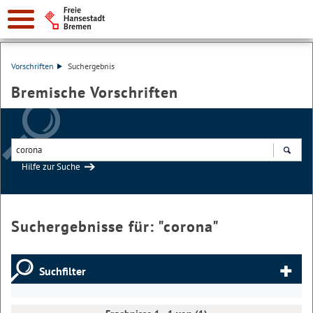
Vorschriften
Suchergebnis
Bremische Vorschriften
Hilfe zur Suche
Suchen
Suchergebnisse für: "
corona
"
Suchfilter