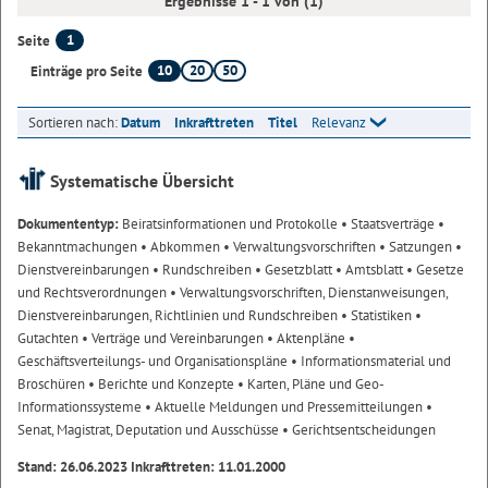
Ergebnisse 1 - 1 von (1)
1
Seite
10
20
50
Einträge pro Seite
Sortieren nach:
Datum
Inkrafttreten
Titel
Relevanz
Systematische Übersicht
Dokumententyp:
Beiratsinformationen und Protokolle
• Staatsverträge
•
Bekanntmachungen
• Abkommen
• Verwaltungsvorschriften
• Satzungen
•
Dienstvereinbarungen
• Rundschreiben
• Gesetzblatt
• Amtsblatt
• Gesetze
und Rechtsverordnungen
• Verwaltungsvorschriften, Dienstanweisungen,
Dienstvereinbarungen, Richtlinien und Rundschreiben
• Statistiken
•
Gutachten
• Verträge und Vereinbarungen
• Aktenpläne
•
Geschäftsverteilungs- und Organisationspläne
• Informationsmaterial und
Broschüren
• Berichte und Konzepte
• Karten, Pläne und Geo-
Informationssysteme
• Aktuelle Meldungen und Pressemitteilungen
•
Senat, Magistrat, Deputation und Ausschüsse
• Gerichtsentscheidungen
Stand: 26.06.2023 Inkrafttreten: 11.01.2000