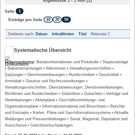
Ergebnisse 1 - 1 von (1)
1
Seite
10
20
50
Einträge pro Seite
Sortieren nach:
Datum
Inkrafttreten
Titel
Relevanz
Systematische Übersicht
Dokumententyp:
Beiratsinformationen und Protokolle
• Staatsverträge
• Bekanntmachungen
• Abkommen
• Verwaltungsvorschriften
•
Satzungen
• Dienstvereinbarungen
• Rundschreiben
• Gesetzblatt
•
Amtsblatt
• Gesetze und Rechtsverordnungen
•
Verwaltungsvorschriften, Dienstanweisungen, Dienstvereinbarungen,
Richtlinien und Rundschreiben
• Statistiken
• Gutachten
• Verträge und
Vereinbarungen
• Aktenpläne
• Geschäftsverteilungs- und
Organisationspläne
• Informationsmaterial und Broschüren
• Berichte
und Konzepte
• Karten, Pläne und Geo-Informationssysteme
• Aktuelle
Meldungen und Pressemitteilungen
• Senat, Magistrat, Deputation und
Ausschüsse
• Gerichtsentscheidungen