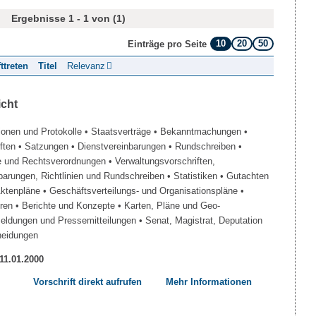
Ergebnisse 1 - 1 von (1)
10
20
50
Einträge pro Seite
fttreten
Titel
Relevanz
icht
ionen und Protokolle
• Staatsverträge
• Bekanntmachungen
•
iften
• Satzungen
• Dienstvereinbarungen
• Rundschreiben
•
e und Rechtsverordnungen
• Verwaltungsvorschriften,
barungen, Richtlinien und Rundschreiben
• Statistiken
• Gutachten
Aktenpläne
• Geschäftsverteilungs- und Organisationspläne
•
üren
• Berichte und Konzepte
• Karten, Pläne und Geo-
Meldungen und Pressemitteilungen
• Senat, Magistrat, Deputation
heidungen
 11.01.2000
Vorschrift direkt aufrufen
Mehr Informationen