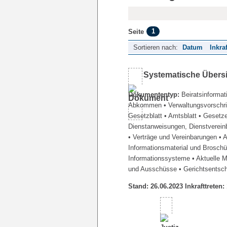
1
Seite
Sortieren nach:
Datum
Inkra
Systematische Übers
Dokumententyp:
Beiratsinformat
Abkommen
• Verwaltungsvorschr
Gesetzblatt
• Amtsblatt
• Gesetz
Dienstanweisungen, Dienstverein
• Verträge und Vereinbarungen
• 
Informationsmaterial und Brosch
Informationssysteme
• Aktuelle 
und Ausschüsse
• Gerichtsentsc
Stand: 26.06.2023 Inkrafttreten: