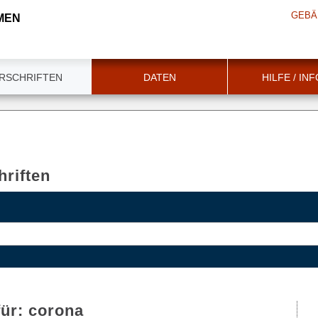
GEBÄ
MEN
RSCHRIFTEN
DATEN
HILFE / IN
riften
für:
corona