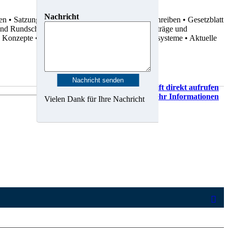
Nachricht
ten
• Satzungen
• Dienstvereinbarungen
• Rundschreiben
• Gesetzblatt
 und Rundschreiben
• Statistiken
• Gutachten
• Verträge und
d Konzepte
• Karten, Pläne und Geo-Informationssysteme
• Aktuelle
Vorschrift direkt aufrufen
Mehr Informationen
Vielen Dank für Ihre Nachricht