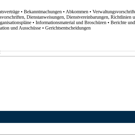
atsverträge
• Bekanntmachungen
• Abkommen
• Verwaltungsvorschrif
svorschriften, Dienstanweisungen, Dienstvereinbarungen, Richtlinien
rganisationspläne
• Informationsmaterial und Broschüren
• Berichte un
utation und Ausschüsse
• Gerichtsentscheidungen