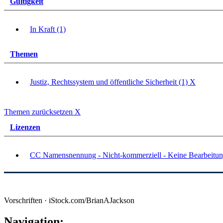
Gültigkeit
In Kraft (1)
Themen
Justiz, Rechtssystem und öffentliche Sicherheit (1)
X
Themen zurücksetzen
X
Lizenzen
CC Namensnennung - Nicht-kommerziell - Keine Bearbeitun
Vorschriften · iStock.com/BrianAJackson
Navigation: