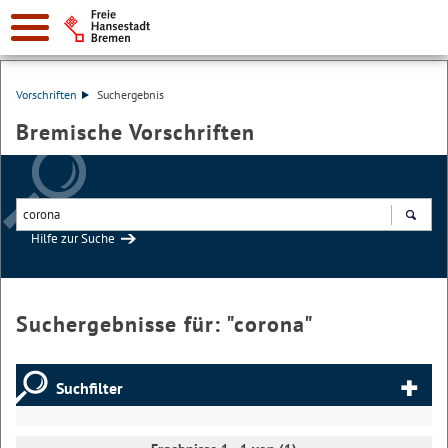
Vorschriften
Suchergebnis
Bremische Vorschriften
Hilfe zur Suche
Suchen
Suchergebnisse für: "
corona
"
Suchfilter