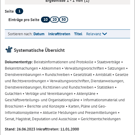
Ergebnisse 1 - 1 von (1)
1
Seite
10
20
50
Einträge pro Seite
Sortieren nach:
Datum
Inkrafttreten
Titel
Relevanz
Systematische Übersicht
Dokumententyp:
Beiratsinformationen und Protokolle
• Staatsverträge
•
Bekanntmachungen
• Abkommen
• Verwaltungsvorschriften
• Satzungen
•
Dienstvereinbarungen
• Rundschreiben
• Gesetzblatt
• Amtsblatt
• Gesetze
und Rechtsverordnungen
• Verwaltungsvorschriften, Dienstanweisungen,
Dienstvereinbarungen, Richtlinien und Rundschreiben
• Statistiken
•
Gutachten
• Verträge und Vereinbarungen
• Aktenpläne
•
Geschäftsverteilungs- und Organisationspläne
• Informationsmaterial und
Broschüren
• Berichte und Konzepte
• Karten, Pläne und Geo-
Informationssysteme
• Aktuelle Meldungen und Pressemitteilungen
•
Senat, Magistrat, Deputation und Ausschüsse
• Gerichtsentscheidungen
Stand: 26.06.2023 Inkrafttreten: 11.01.2000