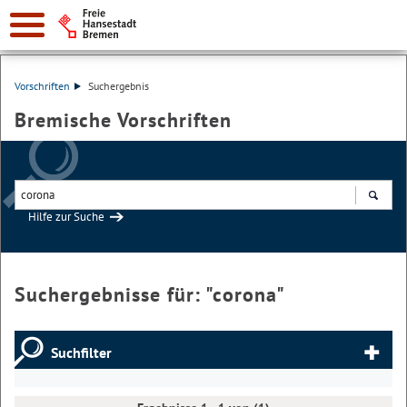
Vorschriften
Suchergebnis
Bremische Vorschriften
Hilfe zur Suche
Suchen
Suchergebnisse für: "
corona
"
Suchfilter