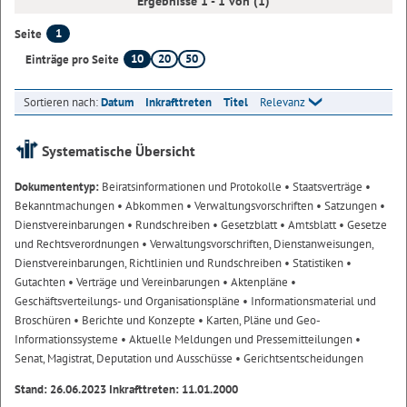
Ergebnisse 1 - 1 von (1)
1
Seite
10
20
50
Einträge pro Seite
Sortieren nach:
Datum
Inkrafttreten
Titel
Relevanz
Systematische Übersicht
Dokumententyp:
Beiratsinformationen und Protokolle
• Staatsverträge
•
Bekanntmachungen
• Abkommen
• Verwaltungsvorschriften
• Satzungen
•
Dienstvereinbarungen
• Rundschreiben
• Gesetzblatt
• Amtsblatt
• Gesetze
und Rechtsverordnungen
• Verwaltungsvorschriften, Dienstanweisungen,
Dienstvereinbarungen, Richtlinien und Rundschreiben
• Statistiken
•
Gutachten
• Verträge und Vereinbarungen
• Aktenpläne
•
Geschäftsverteilungs- und Organisationspläne
• Informationsmaterial und
Broschüren
• Berichte und Konzepte
• Karten, Pläne und Geo-
Informationssysteme
• Aktuelle Meldungen und Pressemitteilungen
•
Senat, Magistrat, Deputation und Ausschüsse
• Gerichtsentscheidungen
Stand: 26.06.2023 Inkrafttreten: 11.01.2000