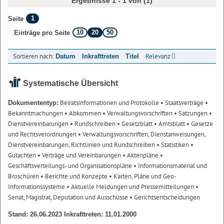
Ergebnisse 1 - 1 von (1)
1
Seite
10
20
50
Einträge pro Seite
Sortieren nach:
Relevanz
Datum
Inkrafttreten
Titel
Systematische Übersicht
Beiratsinformationen und Protokolle
• Staatsverträge
•
Dokumententyp:
Bekanntmachungen
• Abkommen
• Verwaltungsvorschriften
• Satzungen
•
Dienstvereinbarungen
• Rundschreiben
• Gesetzblatt
• Amtsblatt
• Gesetze
und Rechtsverordnungen
• Verwaltungsvorschriften, Dienstanweisungen,
Dienstvereinbarungen, Richtlinien und Rundschreiben
• Statistiken
•
Gutachten
• Verträge und Vereinbarungen
• Aktenpläne
•
Geschäftsverteilungs- und Organisationspläne
• Informationsmaterial und
Broschüren
• Berichte und Konzepte
• Karten, Pläne und Geo-
Informationssysteme
• Aktuelle Meldungen und Pressemitteilungen
•
Senat, Magistrat, Deputation und Ausschüsse
• Gerichtsentscheidungen
Stand: 26.06.2023 Inkrafttreten: 11.01.2000