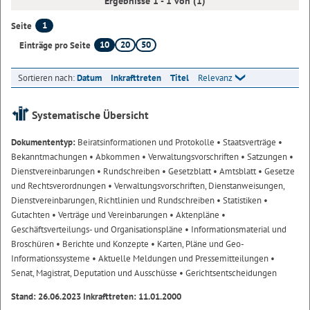
Ergebnisse 1 - 1 von (1)
1
Seite
10
20
50
Einträge pro Seite
Sortieren nach:
Datum
Inkrafttreten
Titel
Relevanz
Systematische Übersicht
Dokumententyp:
Beiratsinformationen und Protokolle
• Staatsverträge
•
Bekanntmachungen
• Abkommen
• Verwaltungsvorschriften
• Satzungen
•
Dienstvereinbarungen
• Rundschreiben
• Gesetzblatt
• Amtsblatt
• Gesetze
und Rechtsverordnungen
• Verwaltungsvorschriften, Dienstanweisungen,
Dienstvereinbarungen, Richtlinien und Rundschreiben
• Statistiken
•
Gutachten
• Verträge und Vereinbarungen
• Aktenpläne
•
Geschäftsverteilungs- und Organisationspläne
• Informationsmaterial und
Broschüren
• Berichte und Konzepte
• Karten, Pläne und Geo-
Informationssysteme
• Aktuelle Meldungen und Pressemitteilungen
•
Senat, Magistrat, Deputation und Ausschüsse
• Gerichtsentscheidungen
Stand: 26.06.2023 Inkrafttreten: 11.01.2000