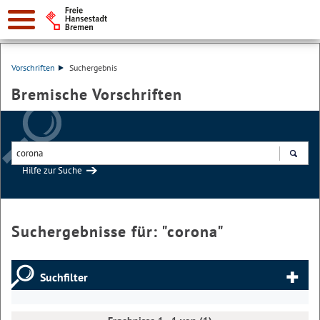
Vorschriften
Suchergebnis
Bremische Vorschriften
Hilfe zur Suche
Suchen
Suchergebnisse für: "
corona
"
Suchfilter