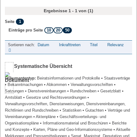
Ergebnisse 1 - 1 von (1)
1
Seite
10
20
50
Einträge pro Seite
Sortieren nach:
Datum
Inkrafttreten
Titel
Relevanz
Systematische Übersicht
Dokumententyp:
Beiratsinformationen und Protokolle
• Staatsverträge
• Bekanntmachungen
• Abkommen
• Verwaltungsvorschriften
•
Satzungen
• Dienstvereinbarungen
• Rundschreiben
• Gesetzblatt
•
Amtsblatt
• Gesetze und Rechtsverordnungen
•
Verwaltungsvorschriften, Dienstanweisungen, Dienstvereinbarungen,
Richtlinien und Rundschreiben
• Statistiken
• Gutachten
• Verträge und
Vereinbarungen
• Aktenpläne
• Geschäftsverteilungs- und
Organisationspläne
• Informationsmaterial und Broschüren
• Berichte
und Konzepte
• Karten, Pläne und Geo-Informationssysteme
• Aktuelle
Meldungen und Pressemitteilungen
• Senat, Magistrat, Deputation und