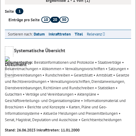
Ergebnisse 1 - 1 von (1)
1
Seite
10
20
50
Einträge pro Seite
Sortieren nach:
Datum
Inkrafttreten
Titel
Relevanz
Systematische Übersicht
Dokumententyp:
Beiratsinformationen und Protokolle
• Staatsverträge
•
Bekanntmachungen
• Abkommen
• Verwaltungsvorschriften
• Satzungen
•
Dienstvereinbarungen
• Rundschreiben
• Gesetzblatt
• Amtsblatt
• Gesetze
und Rechtsverordnungen
• Verwaltungsvorschriften, Dienstanweisungen,
Dienstvereinbarungen, Richtlinien und Rundschreiben
• Statistiken
•
Gutachten
• Verträge und Vereinbarungen
• Aktenpläne
•
Geschäftsverteilungs- und Organisationspläne
• Informationsmaterial und
Broschüren
• Berichte und Konzepte
• Karten, Pläne und Geo-
Informationssysteme
• Aktuelle Meldungen und Pressemitteilungen
•
Senat, Magistrat, Deputation und Ausschüsse
• Gerichtsentscheidungen
Stand: 26.06.2023 Inkrafttreten: 11.01.2000