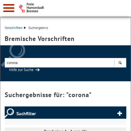
Vorschriften
Suchergebnis
Bremische Vorschriften
Hilfe zur Suche
Suchen
Suchergebnisse für: "
corona
"
Suchfilter