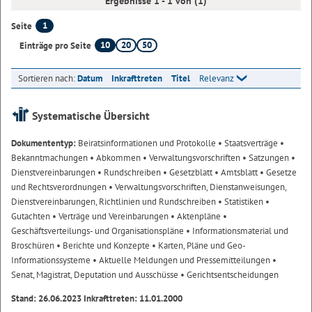
Ergebnisse 1 - 1 von (1)
1
Seite
10
20
50
Einträge pro Seite
Sortieren nach:
Datum
Inkrafttreten
Titel
Relevanz
Systematische Übersicht
Dokumententyp:
Beiratsinformationen und Protokolle
• Staatsverträge
•
Bekanntmachungen
• Abkommen
• Verwaltungsvorschriften
• Satzungen
•
Dienstvereinbarungen
• Rundschreiben
• Gesetzblatt
• Amtsblatt
• Gesetze
und Rechtsverordnungen
• Verwaltungsvorschriften, Dienstanweisungen,
Dienstvereinbarungen, Richtlinien und Rundschreiben
• Statistiken
•
Gutachten
• Verträge und Vereinbarungen
• Aktenpläne
•
Geschäftsverteilungs- und Organisationspläne
• Informationsmaterial und
Broschüren
• Berichte und Konzepte
• Karten, Pläne und Geo-
Informationssysteme
• Aktuelle Meldungen und Pressemitteilungen
•
Senat, Magistrat, Deputation und Ausschüsse
• Gerichtsentscheidungen
Stand: 26.06.2023 Inkrafttreten: 11.01.2000