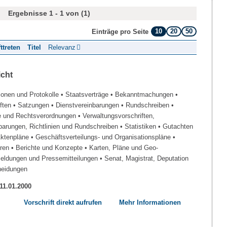
Ergebnisse 1 - 1 von (1)
10
20
50
Einträge pro Seite
fttreten
Titel
Relevanz
icht
ionen und Protokolle
• Staatsverträge
• Bekanntmachungen
•
iften
• Satzungen
• Dienstvereinbarungen
• Rundschreiben
•
e und Rechtsverordnungen
• Verwaltungsvorschriften,
barungen, Richtlinien und Rundschreiben
• Statistiken
• Gutachten
Aktenpläne
• Geschäftsverteilungs- und Organisationspläne
•
üren
• Berichte und Konzepte
• Karten, Pläne und Geo-
Meldungen und Pressemitteilungen
• Senat, Magistrat, Deputation
heidungen
 11.01.2000
Vorschrift direkt aufrufen
Mehr Informationen