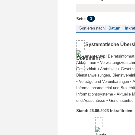
1
Seite
Sortieren nach:
Datum
Inkra
Systematische Übers
Dokumententyp:
Beiratsinformat
Abkommen
• Verwaltungsvorschr
Gesetzblatt
• Amtsblatt
• Gesetz
Dienstanweisungen, Dienstverein
• Verträge und Vereinbarungen
• 
Informationsmaterial und Brosch
Informationssysteme
• Aktuelle 
und Ausschüsse
• Gerichtsentsc
Stand: 26.06.2023 Inkrafttreten: