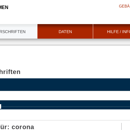
GEBÄ
MEN
RSCHRIFTEN
DATEN
HILFE / IN
riften
e
für:
corona