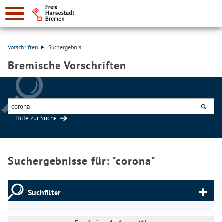
Vorschriften
Suchergebnis
Bremische Vorschriften
Hilfe zur Suche
Suchen
Suchergebnisse für: "
corona
"
Suchfilter