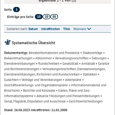
Ergebnisse 1 - 1 von (1)
1
Seite
10
20
50
Einträge pro Seite
Sortieren nach:
Datum
Inkrafttreten
Titel
Relevanz
Systematische Übersicht
Dokumententyp:
Beiratsinformationen und Protokolle
• Staatsverträge
•
Bekanntmachungen
• Abkommen
• Verwaltungsvorschriften
• Satzungen
•
Dienstvereinbarungen
• Rundschreiben
• Gesetzblatt
• Amtsblatt
• Gesetze
und Rechtsverordnungen
• Verwaltungsvorschriften, Dienstanweisungen,
Dienstvereinbarungen, Richtlinien und Rundschreiben
• Statistiken
•
Gutachten
• Verträge und Vereinbarungen
• Aktenpläne
•
Geschäftsverteilungs- und Organisationspläne
• Informationsmaterial und
Broschüren
• Berichte und Konzepte
• Karten, Pläne und Geo-
Informationssysteme
• Aktuelle Meldungen und Pressemitteilungen
•
Senat, Magistrat, Deputation und Ausschüsse
• Gerichtsentscheidungen
Stand: 26.06.2023 Inkrafttreten: 11.01.2000