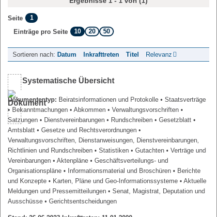
Ergebnisse 1 - 1 von (1)
1
Seite
10
20
50
Einträge pro Seite
Sortieren nach:
Datum
Inkrafttreten
Titel
Relevanz
Systematische Übersicht
Dokumententyp:
Beiratsinformationen und Protokolle
• Staatsverträge
• Bekanntmachungen
• Abkommen
• Verwaltungsvorschriften
•
Satzungen
• Dienstvereinbarungen
• Rundschreiben
• Gesetzblatt
•
Amtsblatt
• Gesetze und Rechtsverordnungen
•
Verwaltungsvorschriften, Dienstanweisungen, Dienstvereinbarungen,
Richtlinien und Rundschreiben
• Statistiken
• Gutachten
• Verträge und
Vereinbarungen
• Aktenpläne
• Geschäftsverteilungs- und
Organisationspläne
• Informationsmaterial und Broschüren
• Berichte
und Konzepte
• Karten, Pläne und Geo-Informationssysteme
• Aktuelle
Meldungen und Pressemitteilungen
• Senat, Magistrat, Deputation und
Ausschüsse
• Gerichtsentscheidungen