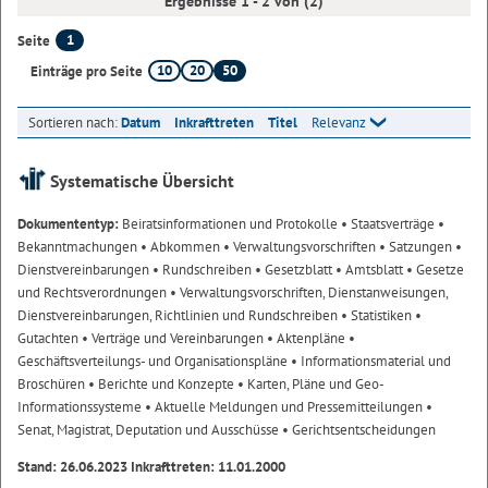
Ergebnisse 1 - 2 von (2)
1
Seite
10
20
50
Einträge pro Seite
Sortieren nach:
Datum
Inkrafttreten
Titel
Relevanz
Systematische Übersicht
Dokumententyp:
Beiratsinformationen und Protokolle
• Staatsverträge
•
Bekanntmachungen
• Abkommen
• Verwaltungsvorschriften
• Satzungen
•
Dienstvereinbarungen
• Rundschreiben
• Gesetzblatt
• Amtsblatt
• Gesetze
und Rechtsverordnungen
• Verwaltungsvorschriften, Dienstanweisungen,
Dienstvereinbarungen, Richtlinien und Rundschreiben
• Statistiken
•
Gutachten
• Verträge und Vereinbarungen
• Aktenpläne
•
Geschäftsverteilungs- und Organisationspläne
• Informationsmaterial und
Broschüren
• Berichte und Konzepte
• Karten, Pläne und Geo-
Informationssysteme
• Aktuelle Meldungen und Pressemitteilungen
•
Senat, Magistrat, Deputation und Ausschüsse
• Gerichtsentscheidungen
Stand: 26.06.2023 Inkrafttreten: 11.01.2000