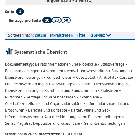
Ergebnisse 1 - 1 von (1)
1
Seite
10
20
50
Einträge pro Seite
Sortieren nach:
Datum
Inkrafttreten
Titel
Relevanz
Systematische Übersicht
Dokumententyp:
Beiratsinformationen und Protokolle
• Staatsverträge
•
Bekanntmachungen
• Abkommen
• Verwaltungsvorschriften
• Satzungen
•
Dienstvereinbarungen
• Rundschreiben
• Gesetzblatt
• Amtsblatt
• Gesetze
und Rechtsverordnungen
• Verwaltungsvorschriften, Dienstanweisungen,
Dienstvereinbarungen, Richtlinien und Rundschreiben
• Statistiken
•
Gutachten
• Verträge und Vereinbarungen
• Aktenpläne
•
Geschäftsverteilungs- und Organisationspläne
• Informationsmaterial und
Broschüren
• Berichte und Konzepte
• Karten, Pläne und Geo-
Informationssysteme
• Aktuelle Meldungen und Pressemitteilungen
•
Senat, Magistrat, Deputation und Ausschüsse
• Gerichtsentscheidungen
Stand: 26.06.2023 Inkrafttreten: 11.01.2000