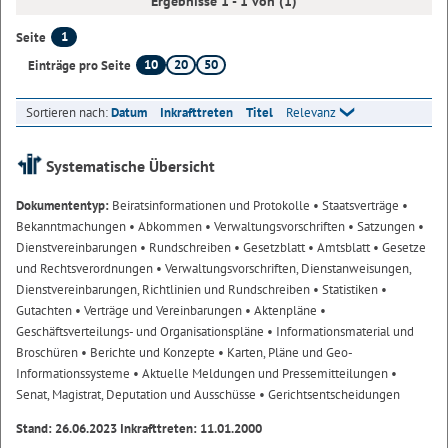
Ergebnisse 1 - 1 von (1)
1
Seite
10
20
50
Einträge pro Seite
Sortieren nach:
Datum
Inkrafttreten
Titel
Relevanz
Systematische Übersicht
Dokumententyp:
Beiratsinformationen und Protokolle
• Staatsverträge
•
Bekanntmachungen
• Abkommen
• Verwaltungsvorschriften
• Satzungen
•
Dienstvereinbarungen
• Rundschreiben
• Gesetzblatt
• Amtsblatt
• Gesetze
und Rechtsverordnungen
• Verwaltungsvorschriften, Dienstanweisungen,
Dienstvereinbarungen, Richtlinien und Rundschreiben
• Statistiken
•
Gutachten
• Verträge und Vereinbarungen
• Aktenpläne
•
Geschäftsverteilungs- und Organisationspläne
• Informationsmaterial und
Broschüren
• Berichte und Konzepte
• Karten, Pläne und Geo-
Informationssysteme
• Aktuelle Meldungen und Pressemitteilungen
•
Senat, Magistrat, Deputation und Ausschüsse
• Gerichtsentscheidungen
Stand: 26.06.2023 Inkrafttreten: 11.01.2000