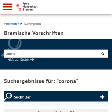
Vorschriften
Suchergebnis
Bremische Vorschriften
Hilfe zur Suche
Suchen
Suchergebnisse für: "
corona
"
Suchfilter