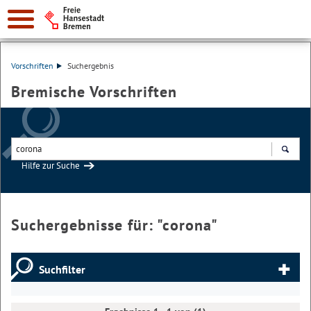
Vorschriften
Suchergebnis
Bremische Vorschriften
Hilfe zur Suche
Suchen
Suchergebnisse für: "
corona
"
Suchfilter