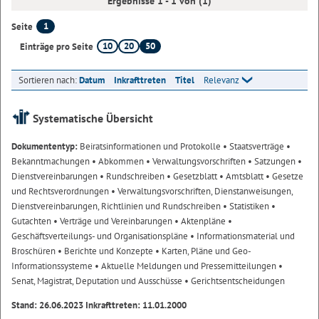
Ergebnisse 1 - 1 von (1)
1
Seite
10
20
50
Einträge pro Seite
Sortieren nach:
Datum
Inkrafttreten
Titel
Relevanz
Systematische Übersicht
Dokumententyp:
Beiratsinformationen und Protokolle
• Staatsverträge
•
Bekanntmachungen
• Abkommen
• Verwaltungsvorschriften
• Satzungen
•
Dienstvereinbarungen
• Rundschreiben
• Gesetzblatt
• Amtsblatt
• Gesetze
und Rechtsverordnungen
• Verwaltungsvorschriften, Dienstanweisungen,
Dienstvereinbarungen, Richtlinien und Rundschreiben
• Statistiken
•
Gutachten
• Verträge und Vereinbarungen
• Aktenpläne
•
Geschäftsverteilungs- und Organisationspläne
• Informationsmaterial und
Broschüren
• Berichte und Konzepte
• Karten, Pläne und Geo-
Informationssysteme
• Aktuelle Meldungen und Pressemitteilungen
•
Senat, Magistrat, Deputation und Ausschüsse
• Gerichtsentscheidungen
Stand: 26.06.2023 Inkrafttreten: 11.01.2000