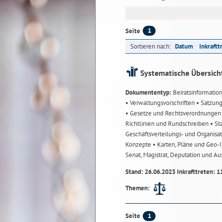
1
Seite
Sortieren nach:
Datum
Inkraftt
Systematische Übersich
Dokumententyp:
Beiratsinformatio
• Verwaltungsvorschriften
• Satzun
• Gesetze und Rechtsverordnunge
Richtlinien und Rundschreiben
• St
Geschäftsverteilungs- und Organisa
Konzepte
• Karten, Pläne und Geo
Senat, Magistrat, Deputation und A
Stand: 26.06.2023 Inkrafttreten: 1
Themen:
1
Seite