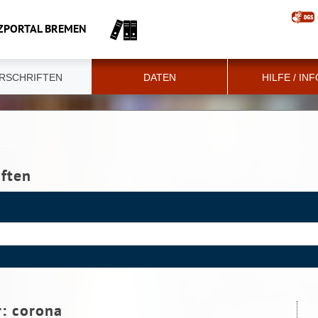
ZPORTAL BREMEN
RSCHRIFTEN
DATEN
HILFE / IN
iften
r:
corona