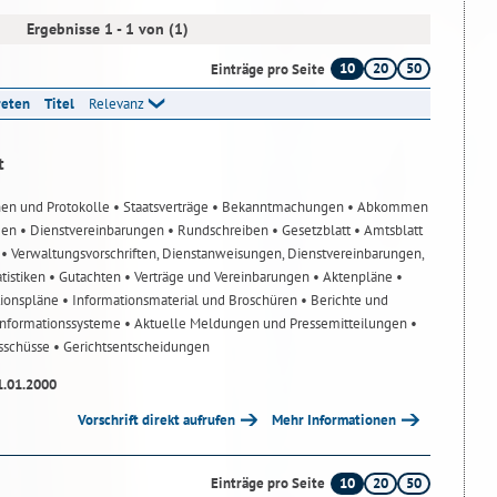
Ergebnisse 1 - 1 von (1)
10
20
50
Einträge pro Seite
reten
Titel
Relevanz
t
nen und Protokolle
• Staatsverträge
• Bekanntmachungen
• Abkommen
gen
• Dienstvereinbarungen
• Rundschreiben
• Gesetzblatt
• Amtsblatt
n
• Verwaltungsvorschriften, Dienstanweisungen, Dienstvereinbarungen,
atistiken
• Gutachten
• Verträge und Vereinbarungen
• Aktenpläne
•
tionspläne
• Informationsmaterial und Broschüren
• Berichte und
-Informationssysteme
• Aktuelle Meldungen und Pressemitteilungen
•
usschüsse
• Gerichtsentscheidungen
1.01.2000
Vorschrift direkt aufrufen
Mehr Informationen
10
20
50
Einträge pro Seite