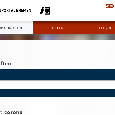
ZPORTAL BREMEN
RSCHRIFTEN
DATEN
HILFE / IN
iften
r:
corona