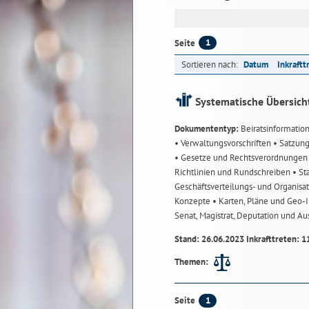
1
Seite
Sortieren nach:
Datum
Inkraftt
Systematische Übersich
Dokumententyp:
Beiratsinformatio
• Verwaltungsvorschriften
• Satzun
• Gesetze und Rechtsverordnunge
Richtlinien und Rundschreiben
• St
Geschäftsverteilungs- und Organisa
Konzepte
• Karten, Pläne und Geo
Senat, Magistrat, Deputation und A
Stand: 26.06.2023 Inkrafttreten: 1
Themen:
1
Seite