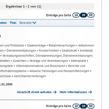
Ergebnisse 1 - 1 von (1)
10
20
50
Einträge pro Seite
reten
Titel
Relevanz
t
nen und Protokolle
• Staatsverträge
• Bekanntmachungen
• Abkommen
gen
• Dienstvereinbarungen
• Rundschreiben
• Gesetzblatt
• Amtsblatt
n
• Verwaltungsvorschriften, Dienstanweisungen, Dienstvereinbarungen,
atistiken
• Gutachten
• Verträge und Vereinbarungen
• Aktenpläne
•
tionspläne
• Informationsmaterial und Broschüren
• Berichte und
-Informationssysteme
• Aktuelle Meldungen und Pressemitteilungen
•
usschüsse
• Gerichtsentscheidungen
1.01.2000
Vorschrift direkt aufrufen
Mehr Informationen
10
20
50
Einträge pro Seite