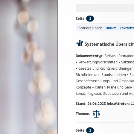
1
Seite
Sortieren nach:
Datum
Inkraftt
Systematische Übersich
Dokumententyp:
Beiratsinformatio
• Verwaltungsvorschriften
• Satzun
• Gesetze und Rechtsverordnunge
Richtlinien und Rundschreiben
• St
Geschäftsverteilungs- und Organisa
Konzepte
• Karten, Pläne und Geo
Senat, Magistrat, Deputation und A
Stand: 26.06.2023 Inkrafttreten: 1
Themen:
1
Seite