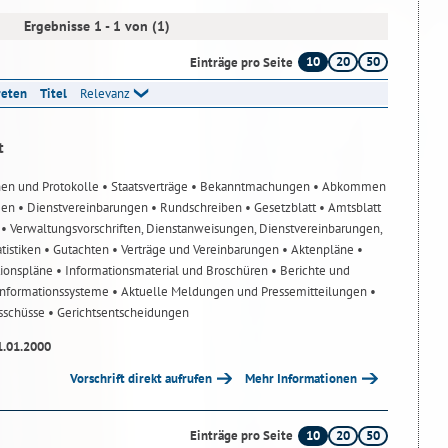
Ergebnisse 1 - 1 von (1)
10
20
50
Einträge pro Seite
reten
Titel
Relevanz
t
nen und Protokolle
• Staatsverträge
• Bekanntmachungen
• Abkommen
gen
• Dienstvereinbarungen
• Rundschreiben
• Gesetzblatt
• Amtsblatt
n
• Verwaltungsvorschriften, Dienstanweisungen, Dienstvereinbarungen,
atistiken
• Gutachten
• Verträge und Vereinbarungen
• Aktenpläne
•
tionspläne
• Informationsmaterial und Broschüren
• Berichte und
-Informationssysteme
• Aktuelle Meldungen und Pressemitteilungen
•
usschüsse
• Gerichtsentscheidungen
1.01.2000
Vorschrift direkt aufrufen
Mehr Informationen
10
20
50
Einträge pro Seite