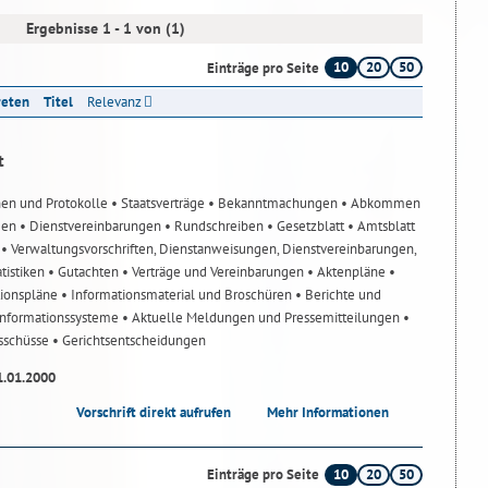
Ergebnisse 1 - 1 von (1)
10
20
50
Einträge pro Seite
reten
Titel
Relevanz
t
nen und Protokolle
• Staatsverträge
• Bekanntmachungen
• Abkommen
gen
• Dienstvereinbarungen
• Rundschreiben
• Gesetzblatt
• Amtsblatt
n
• Verwaltungsvorschriften, Dienstanweisungen, Dienstvereinbarungen,
atistiken
• Gutachten
• Verträge und Vereinbarungen
• Aktenpläne
•
tionspläne
• Informationsmaterial und Broschüren
• Berichte und
-Informationssysteme
• Aktuelle Meldungen und Pressemitteilungen
•
usschüsse
• Gerichtsentscheidungen
1.01.2000
Vorschrift direkt aufrufen
Mehr Informationen
10
20
50
Einträge pro Seite