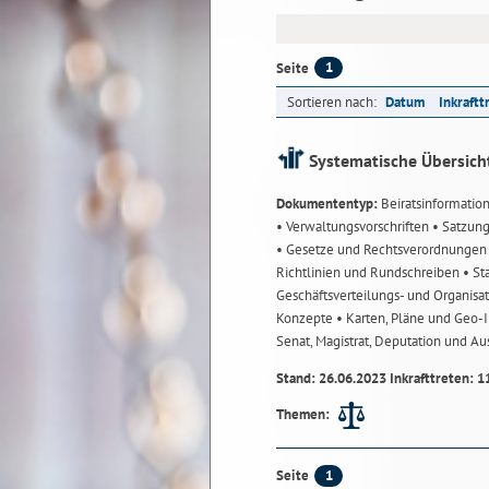
1
Seite
Sortieren nach:
Datum
Inkraftt
Systematische Übersich
Dokumententyp:
Beiratsinformatio
• Verwaltungsvorschriften
• Satzun
• Gesetze und Rechtsverordnunge
Richtlinien und Rundschreiben
• St
Geschäftsverteilungs- und Organisa
Konzepte
• Karten, Pläne und Geo
Senat, Magistrat, Deputation und A
Stand: 26.06.2023 Inkrafttreten: 1
Themen:
1
Seite