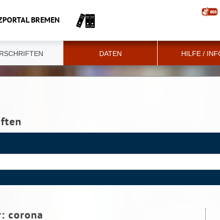
ZPORTAL BREMEN
RSCHRIFTEN
DATEN
HILFE / IN
iften
r:
corona