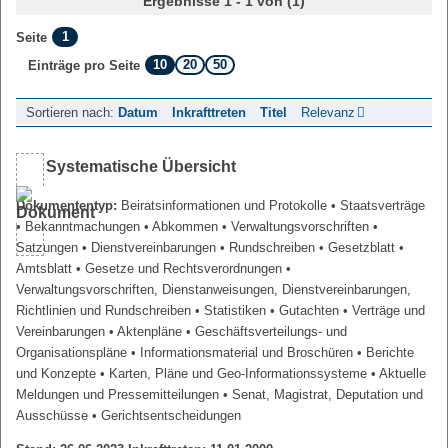
Ergebnisse 1 - 1 von (1)
1
Seite
10
20
50
Einträge pro Seite
Sortieren nach:
Datum
Inkrafttreten
Titel
Relevanz
Systematische Übersicht
Dokumententyp:
Beiratsinformationen und Protokolle
• Staatsverträge
• Bekanntmachungen
• Abkommen
• Verwaltungsvorschriften
•
Satzungen
• Dienstvereinbarungen
• Rundschreiben
• Gesetzblatt
•
Amtsblatt
• Gesetze und Rechtsverordnungen
•
Verwaltungsvorschriften, Dienstanweisungen, Dienstvereinbarungen,
Richtlinien und Rundschreiben
• Statistiken
• Gutachten
• Verträge und
Vereinbarungen
• Aktenpläne
• Geschäftsverteilungs- und
Organisationspläne
• Informationsmaterial und Broschüren
• Berichte
und Konzepte
• Karten, Pläne und Geo-Informationssysteme
• Aktuelle
Meldungen und Pressemitteilungen
• Senat, Magistrat, Deputation und
Ausschüsse
• Gerichtsentscheidungen