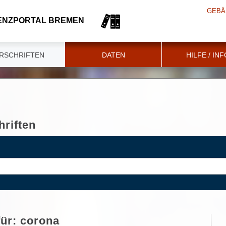
GEBÄ
ENZPORTAL BREMEN
RSCHRIFTEN
DATEN
HILFE / IN
riften
für:
corona