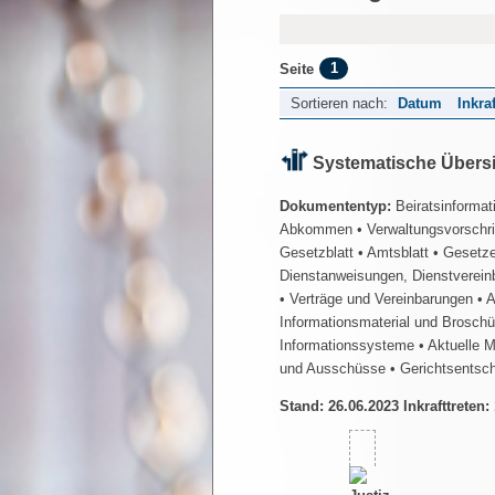
1
Seite
Sortieren nach:
Datum
Inkra
Systematische Übers
Dokumententyp:
Beiratsinformat
Abkommen
• Verwaltungsvorschr
Gesetzblatt
• Amtsblatt
• Gesetz
Dienstanweisungen, Dienstverein
• Verträge und Vereinbarungen
• 
Informationsmaterial und Brosch
Informationssysteme
• Aktuelle 
und Ausschüsse
• Gerichtsentsc
Stand: 26.06.2023 Inkrafttreten: