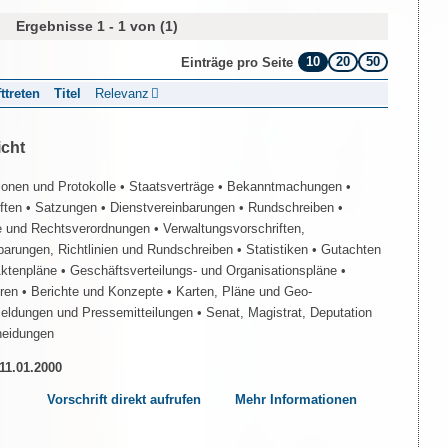
Ergebnisse 1 - 1 von (1)
10
20
50
Einträge pro Seite
fttreten
Titel
Relevanz
icht
ionen und Protokolle
• Staatsverträge
• Bekanntmachungen
•
iften
• Satzungen
• Dienstvereinbarungen
• Rundschreiben
•
e und Rechtsverordnungen
• Verwaltungsvorschriften,
barungen, Richtlinien und Rundschreiben
• Statistiken
• Gutachten
Aktenpläne
• Geschäftsverteilungs- und Organisationspläne
•
üren
• Berichte und Konzepte
• Karten, Pläne und Geo-
Meldungen und Pressemitteilungen
• Senat, Magistrat, Deputation
heidungen
 11.01.2000
Vorschrift direkt aufrufen
Mehr Informationen