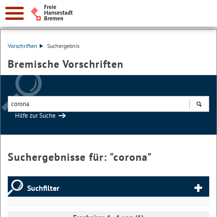
Vorschriften
Suchergebnis
Bremische Vorschriften
Hilfe zur Suche
Suchen
Suchergebnisse für: "
corona
"
Suchfilter