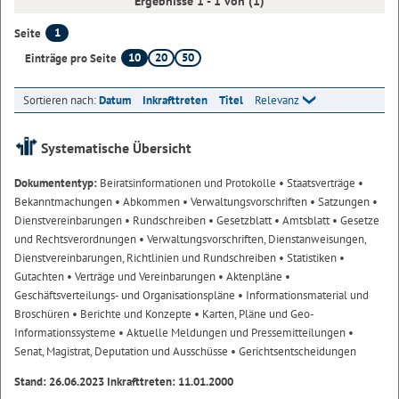
Ergebnisse 1 - 1 von (1)
1
Seite
10
20
50
Einträge pro Seite
Sortieren nach:
Datum
Inkrafttreten
Titel
Relevanz
Systematische Übersicht
Dokumententyp:
Beiratsinformationen und Protokolle
• Staatsverträge
•
Bekanntmachungen
• Abkommen
• Verwaltungsvorschriften
• Satzungen
•
Dienstvereinbarungen
• Rundschreiben
• Gesetzblatt
• Amtsblatt
• Gesetze
und Rechtsverordnungen
• Verwaltungsvorschriften, Dienstanweisungen,
Dienstvereinbarungen, Richtlinien und Rundschreiben
• Statistiken
•
Gutachten
• Verträge und Vereinbarungen
• Aktenpläne
•
Geschäftsverteilungs- und Organisationspläne
• Informationsmaterial und
Broschüren
• Berichte und Konzepte
• Karten, Pläne und Geo-
Informationssysteme
• Aktuelle Meldungen und Pressemitteilungen
•
Senat, Magistrat, Deputation und Ausschüsse
• Gerichtsentscheidungen
Stand: 26.06.2023 Inkrafttreten: 11.01.2000