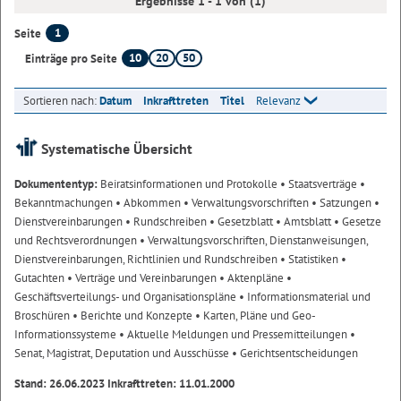
Ergebnisse 1 - 1 von (1)
1
Seite
10
20
50
Einträge pro Seite
Sortieren nach:
Datum
Inkrafttreten
Titel
Relevanz
Systematische Übersicht
Dokumententyp:
Beiratsinformationen und Protokolle
• Staatsverträge
•
Bekanntmachungen
• Abkommen
• Verwaltungsvorschriften
• Satzungen
•
Dienstvereinbarungen
• Rundschreiben
• Gesetzblatt
• Amtsblatt
• Gesetze
und Rechtsverordnungen
• Verwaltungsvorschriften, Dienstanweisungen,
Dienstvereinbarungen, Richtlinien und Rundschreiben
• Statistiken
•
Gutachten
• Verträge und Vereinbarungen
• Aktenpläne
•
Geschäftsverteilungs- und Organisationspläne
• Informationsmaterial und
Broschüren
• Berichte und Konzepte
• Karten, Pläne und Geo-
Informationssysteme
• Aktuelle Meldungen und Pressemitteilungen
•
Senat, Magistrat, Deputation und Ausschüsse
• Gerichtsentscheidungen
Stand: 26.06.2023 Inkrafttreten: 11.01.2000