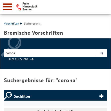
Vorschriften
Suchergebnis
Bremische Vorschriften
Hilfe zur Suche
Suchen
Suchergebnisse für: "
corona
"
Suchfilter