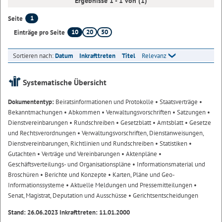
Ergebnisse 1 - 1 von (1)
1
Seite
10
20
50
Einträge pro Seite
Sortieren nach:
Datum
Inkrafttreten
Titel
Relevanz
Systematische Übersicht
Dokumententyp:
Beiratsinformationen und Protokolle
• Staatsverträge
•
Bekanntmachungen
• Abkommen
• Verwaltungsvorschriften
• Satzungen
•
Dienstvereinbarungen
• Rundschreiben
• Gesetzblatt
• Amtsblatt
• Gesetze
und Rechtsverordnungen
• Verwaltungsvorschriften, Dienstanweisungen,
Dienstvereinbarungen, Richtlinien und Rundschreiben
• Statistiken
•
Gutachten
• Verträge und Vereinbarungen
• Aktenpläne
•
Geschäftsverteilungs- und Organisationspläne
• Informationsmaterial und
Broschüren
• Berichte und Konzepte
• Karten, Pläne und Geo-
Informationssysteme
• Aktuelle Meldungen und Pressemitteilungen
•
Senat, Magistrat, Deputation und Ausschüsse
• Gerichtsentscheidungen
Stand: 26.06.2023 Inkrafttreten: 11.01.2000