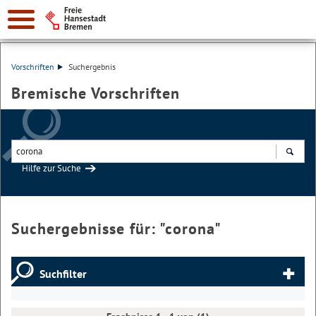
Vorschriften
Suchergebnis
Bremische Vorschriften
Hilfe zur Suche
Suchen
Suchergebnisse für: "
corona
"
Suchfilter