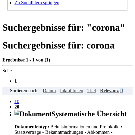
Hilfe zur Suche
Zu Suchfiltern springen
Suchergebnisse für: "
corona
"
Suchergebnisse für:
corona
Ergebnisse 1 - 1 von (1)
Seite
1
Sortieren nach:
Datum
Inkrafttreten
Titel
Relevanz
Einträge pro Seite
10
20
50
Systematische Übersicht
Dokumententyp:
Beiratsinformationen und Protokolle
•
Staatsverträge
• Bekanntmachungen
• Abkommen
•