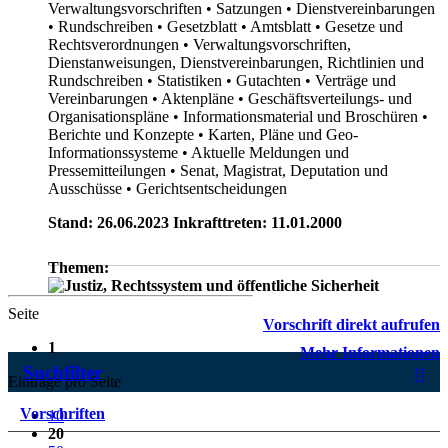
Verwaltungsvorschriften
• Satzungen
• Dienstvereinbarungen
• Rundschreiben
• Gesetzblatt
• Amtsblatt
• Gesetze und
Rechtsverordnungen
• Verwaltungsvorschriften,
Dienstanweisungen, Dienstvereinbarungen, Richtlinien und
Rundschreiben
• Statistiken
• Gutachten
• Verträge und
Vereinbarungen
• Aktenpläne
• Geschäftsverteilungs- und
Organisationspläne
• Informationsmaterial und Broschüren
•
Berichte und Konzepte
• Karten, Pläne und Geo-
Informationssysteme
• Aktuelle Meldungen und
Pressemitteilungen
• Senat, Magistrat, Deputation und
Ausschüsse
• Gerichtsentscheidungen
Stand: 26.06.2023 Inkrafttreten: 11.01.2000
Themen:
Seite
Vorschrift direkt aufrufen
1
Mehr Informationen
Suchfilter
Einträge pro Seite
Vorschriften
10
20