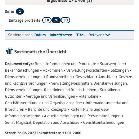
Ergebnisse 1 - 1 von (1)
1
Seite
10
20
50
Einträge pro Seite
Sortieren nach:
Datum
Inkrafttreten
Titel
Relevanz
Systematische Übersicht
Dokumententyp:
Beiratsinformationen und Protokolle
• Staatsverträge
•
Bekanntmachungen
• Abkommen
• Verwaltungsvorschriften
• Satzungen
•
Dienstvereinbarungen
• Rundschreiben
• Gesetzblatt
• Amtsblatt
• Gesetze
und Rechtsverordnungen
• Verwaltungsvorschriften, Dienstanweisungen,
Dienstvereinbarungen, Richtlinien und Rundschreiben
• Statistiken
•
Gutachten
• Verträge und Vereinbarungen
• Aktenpläne
•
Geschäftsverteilungs- und Organisationspläne
• Informationsmaterial und
Broschüren
• Berichte und Konzepte
• Karten, Pläne und Geo-
Informationssysteme
• Aktuelle Meldungen und Pressemitteilungen
•
Senat, Magistrat, Deputation und Ausschüsse
• Gerichtsentscheidungen
Stand: 26.06.2023 Inkrafttreten: 11.01.2000