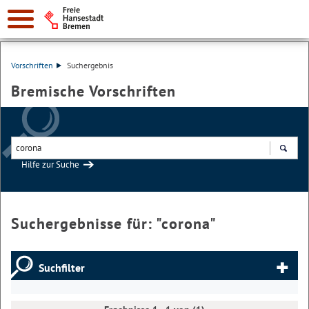
Vorschriften
Suchergebnis
Bremische Vorschriften
Hilfe zur Suche
Suchen
Suchergebnisse für: "
corona
"
Suchfilter