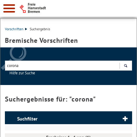
Vorschriften
Suchergebnis
Bremische Vorschriften
Hilfe zur Suche
Suchen
Suchergebnisse für: "
corona
"
Suchfilter