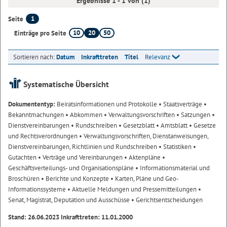
Ergebnisse 1 - 1 von (1)
1
Seite
10
20
50
Einträge pro Seite
Sortieren nach:
Datum
Inkrafttreten
Titel
Relevanz
Systematische Übersicht
Dokumententyp:
Beiratsinformationen und Protokolle
• Staatsverträge
•
Bekanntmachungen
• Abkommen
• Verwaltungsvorschriften
• Satzungen
•
Dienstvereinbarungen
• Rundschreiben
• Gesetzblatt
• Amtsblatt
• Gesetze
und Rechtsverordnungen
• Verwaltungsvorschriften, Dienstanweisungen,
Dienstvereinbarungen, Richtlinien und Rundschreiben
• Statistiken
•
Gutachten
• Verträge und Vereinbarungen
• Aktenpläne
•
Geschäftsverteilungs- und Organisationspläne
• Informationsmaterial und
Broschüren
• Berichte und Konzepte
• Karten, Pläne und Geo-
Informationssysteme
• Aktuelle Meldungen und Pressemitteilungen
•
Senat, Magistrat, Deputation und Ausschüsse
• Gerichtsentscheidungen
Stand: 26.06.2023 Inkrafttreten: 11.01.2000