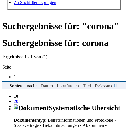
Hilfe zur Suche
Zu Suchfiltern springen
Suchergebnisse für: "
corona
"
Suchergebnisse für:
corona
Ergebnisse 1 - 1 von (1)
Seite
1
Sortieren nach:
Datum
Inkrafttreten
Titel
Relevanz
Einträge pro Seite
10
20
50
Systematische Übersicht
Dokumententyp:
Beiratsinformationen und Protokolle
•
Staatsverträge
• Bekanntmachungen
• Abkommen
•