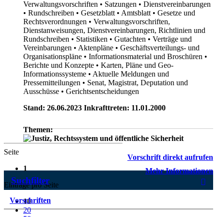
Verwaltungsvorschriften
• Satzungen
• Dienstvereinbarungen
• Rundschreiben
• Gesetzblatt
• Amtsblatt
• Gesetze und
Rechtsverordnungen
• Verwaltungsvorschriften,
Dienstanweisungen, Dienstvereinbarungen, Richtlinien und
Rundschreiben
• Statistiken
• Gutachten
• Verträge und
Vereinbarungen
• Aktenpläne
• Geschäftsverteilungs- und
Organisationspläne
• Informationsmaterial und Broschüren
•
Berichte und Konzepte
• Karten, Pläne und Geo-
Informationssysteme
• Aktuelle Meldungen und
Pressemitteilungen
• Senat, Magistrat, Deputation und
Ausschüsse
• Gerichtsentscheidungen
Stand: 26.06.2023 Inkrafttreten: 11.01.2000
Themen:
Seite
Vorschrift direkt aufrufen
1
Mehr Informationen
Suchfilter
Einträge pro Seite
Vorschriften
10
20