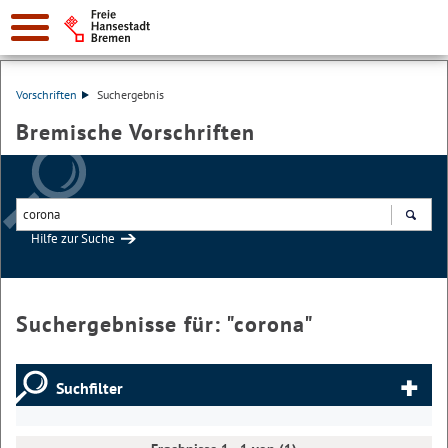
Vorschriften
Suchergebnis
Bremische Vorschriften
Hilfe zur Suche
Suchen
Suchergebnisse für: "
corona
"
Suchfilter