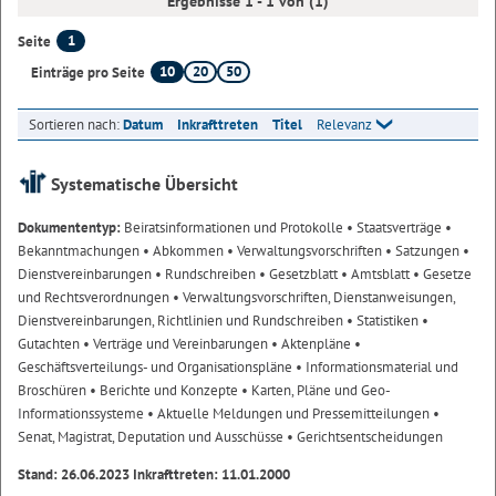
Ergebnisse 1 - 1 von (1)
1
Seite
10
20
50
Einträge pro Seite
Sortieren nach:
Datum
Inkrafttreten
Titel
Relevanz
Systematische Übersicht
Dokumententyp:
Beiratsinformationen und Protokolle
• Staatsverträge
•
Bekanntmachungen
• Abkommen
• Verwaltungsvorschriften
• Satzungen
•
Dienstvereinbarungen
• Rundschreiben
• Gesetzblatt
• Amtsblatt
• Gesetze
und Rechtsverordnungen
• Verwaltungsvorschriften, Dienstanweisungen,
Dienstvereinbarungen, Richtlinien und Rundschreiben
• Statistiken
•
Gutachten
• Verträge und Vereinbarungen
• Aktenpläne
•
Geschäftsverteilungs- und Organisationspläne
• Informationsmaterial und
Broschüren
• Berichte und Konzepte
• Karten, Pläne und Geo-
Informationssysteme
• Aktuelle Meldungen und Pressemitteilungen
•
Senat, Magistrat, Deputation und Ausschüsse
• Gerichtsentscheidungen
Stand: 26.06.2023 Inkrafttreten: 11.01.2000