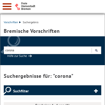
Vorschriften
Suchergebnis
Bremische Vorschriften
Hilfe zur Suche
Suchen
Suchergebnisse für: "
corona
"
Suchfilter