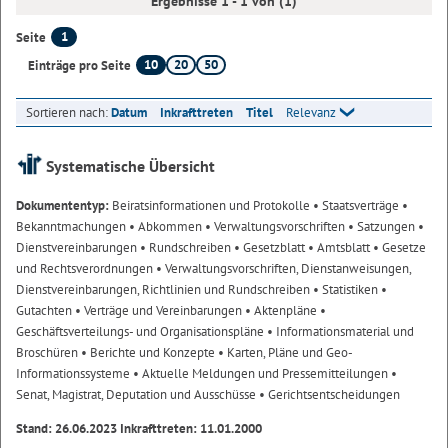
Ergebnisse 1 - 1 von (1)
1
Seite
10
20
50
Einträge pro Seite
Sortieren nach:
Datum
Inkrafttreten
Titel
Relevanz
Systematische Übersicht
Dokumententyp:
Beiratsinformationen und Protokolle
• Staatsverträge
•
Bekanntmachungen
• Abkommen
• Verwaltungsvorschriften
• Satzungen
•
Dienstvereinbarungen
• Rundschreiben
• Gesetzblatt
• Amtsblatt
• Gesetze
und Rechtsverordnungen
• Verwaltungsvorschriften, Dienstanweisungen,
Dienstvereinbarungen, Richtlinien und Rundschreiben
• Statistiken
•
Gutachten
• Verträge und Vereinbarungen
• Aktenpläne
•
Geschäftsverteilungs- und Organisationspläne
• Informationsmaterial und
Broschüren
• Berichte und Konzepte
• Karten, Pläne und Geo-
Informationssysteme
• Aktuelle Meldungen und Pressemitteilungen
•
Senat, Magistrat, Deputation und Ausschüsse
• Gerichtsentscheidungen
Stand: 26.06.2023 Inkrafttreten: 11.01.2000