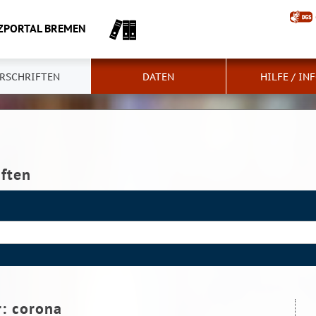
ZPORTAL BREMEN
RSCHRIFTEN
DATEN
HILFE / IN
iften
r:
corona