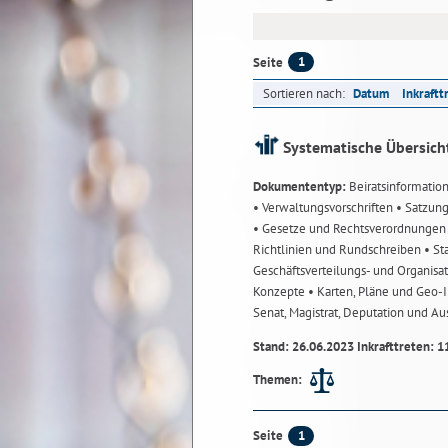
1
Seite
Sortieren nach:
Datum
Inkraftt
Systematische Übersich
Dokumententyp:
Beiratsinformatio
• Verwaltungsvorschriften
• Satzun
• Gesetze und Rechtsverordnunge
Richtlinien und Rundschreiben
• St
Geschäftsverteilungs- und Organisa
Konzepte
• Karten, Pläne und Geo
Senat, Magistrat, Deputation und A
Stand: 26.06.2023 Inkrafttreten: 1
Themen:
1
Seite