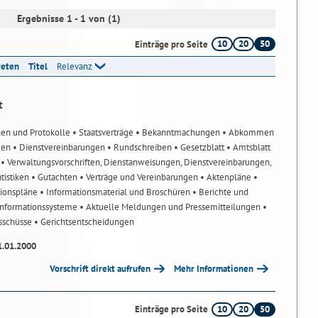
Ergebnisse 1 - 1 von (1)
10
20
50
Einträge pro Seite
reten
Titel
Relevanz
t
nen und Protokolle
• Staatsverträge
• Bekanntmachungen
• Abkommen
gen
• Dienstvereinbarungen
• Rundschreiben
• Gesetzblatt
• Amtsblatt
n
• Verwaltungsvorschriften, Dienstanweisungen, Dienstvereinbarungen,
atistiken
• Gutachten
• Verträge und Vereinbarungen
• Aktenpläne
•
tionspläne
• Informationsmaterial und Broschüren
• Berichte und
-Informationssysteme
• Aktuelle Meldungen und Pressemitteilungen
•
usschüsse
• Gerichtsentscheidungen
1.01.2000
Vorschrift direkt aufrufen
Mehr Informationen
10
20
50
Einträge pro Seite