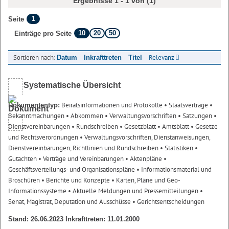
Ergebnisse 1 - 1 von (1)
1
Seite
10
20
50
Einträge pro Seite
Sortieren nach:
Relevanz
Datum
Inkrafttreten
Titel
Systematische Übersicht
Beiratsinformationen und Protokolle
• Staatsverträge
•
Dokumententyp:
Bekanntmachungen
• Abkommen
• Verwaltungsvorschriften
• Satzungen
•
Dienstvereinbarungen
• Rundschreiben
• Gesetzblatt
• Amtsblatt
• Gesetze
und Rechtsverordnungen
• Verwaltungsvorschriften, Dienstanweisungen,
Dienstvereinbarungen, Richtlinien und Rundschreiben
• Statistiken
•
Gutachten
• Verträge und Vereinbarungen
• Aktenpläne
•
Geschäftsverteilungs- und Organisationspläne
• Informationsmaterial und
Broschüren
• Berichte und Konzepte
• Karten, Pläne und Geo-
Informationssysteme
• Aktuelle Meldungen und Pressemitteilungen
•
Senat, Magistrat, Deputation und Ausschüsse
• Gerichtsentscheidungen
Stand: 26.06.2023 Inkrafttreten: 11.01.2000