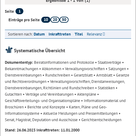
Ergebnisse 1 - 1 von (1)
1
Seite
10
20
50
Einträge pro Seite
Sortieren nach:
Datum
Inkrafttreten
Titel
Relevanz
Systematische Übersicht
Dokumententyp:
Beiratsinformationen und Protokolle
• Staatsverträge
•
Bekanntmachungen
• Abkommen
• Verwaltungsvorschriften
• Satzungen
•
Dienstvereinbarungen
• Rundschreiben
• Gesetzblatt
• Amtsblatt
• Gesetze
und Rechtsverordnungen
• Verwaltungsvorschriften, Dienstanweisungen,
Dienstvereinbarungen, Richtlinien und Rundschreiben
• Statistiken
•
Gutachten
• Verträge und Vereinbarungen
• Aktenpläne
•
Geschäftsverteilungs- und Organisationspläne
• Informationsmaterial und
Broschüren
• Berichte und Konzepte
• Karten, Pläne und Geo-
Informationssysteme
• Aktuelle Meldungen und Pressemitteilungen
•
Senat, Magistrat, Deputation und Ausschüsse
• Gerichtsentscheidungen
Stand: 26.06.2023 Inkrafttreten: 11.01.2000