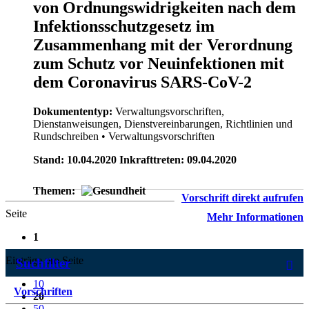
von Ordnungswidrigkeiten nach dem
Infektionsschutzgesetz im
Zusammenhang mit der Verordnung
zum Schutz vor Neuinfektionen mit
dem Coronavirus SARS-CoV-2
Dokumententyp:
Verwaltungsvorschriften,
Dienstanweisungen, Dienstvereinbarungen, Richtlinien und
Rundschreiben
• Verwaltungsvorschriften
Stand: 10.04.2020 Inkrafttreten: 09.04.2020
Themen:
Vorschrift direkt aufrufen
Seite
Mehr Informationen
1
Einträge pro Seite
Suchfilter
10
Vorschriften
20
50