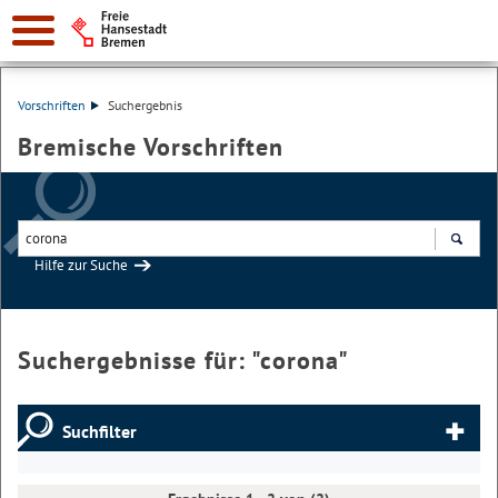
Vorschriften
Suchergebnis
Bremische Vorschriften
Hilfe zur Suche
Suchen
Suchergebnisse für: "
corona
"
Suchfilter